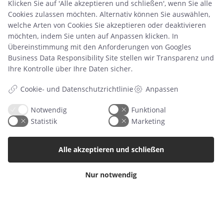
Datenschutzrichtlinie
Klicken Sie auf 'Alle akzeptieren und schließen', wenn Sie alle
Cookies zulassen möchten. Alternativ können Sie auswählen,
Über uns
welche Arten von Cookies Sie akzeptieren oder deaktivieren
Blog
möchten, indem Sie unten auf Anpassen klicken. In
Übereinstimmung mit den Anforderungen von
Googles
Produkt
Business Data Responsibility Site
stellen wir Transparenz und
Retourenetikett
Ihre Kontrolle über Ihre Daten sicher.
Cookie- und Datenschutzrichtlinie
Anpassen
Kategorien
Notwendig
Funktional
Babyalbum
Statistik
Marketing
Poster
Einladungen
Alle akzeptieren und schließen
Meilensteinkarten
Nur notwendig
Wandaufkleber