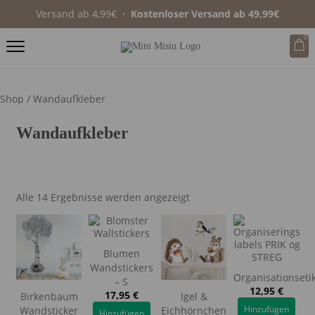
Versand ab 4,99€
∙ Kostenloser Versand ab 49,99€
0
Shop
/ Wandaufkleber
Wandaufkleber
Alle 14 Ergebnisse werden angezeigt
Blumen
Wandstickers
Organisationseti
– S
12,95
€
17,95
€
Birkenbaum
Igel &
Hinzufügen
Wandsticker
Eichhörnchen
Hinzufügen