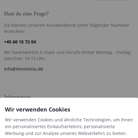
Hast du eine Frage?
Sie können unseren Kundendienst unter folgender Nummer
erreichen:
+45 60 15 72 04
Wir beantworten E-mails und Anrufe immer Montag – Freitag
zwischen 10-15 Uhr.
info@minimisiu.de
Information
Kostenlose Downloads
Wir verwenden Cookies
Druckzeiten
Wir verwenden Cookies und ähnliche Technologien, um Ihnen
ein personalisiertes Einkaufserlebnis, personalisierte
Handelsbedingungen & FAQ
Werbung und zur Analyse unseres Webverkehrs zu bieten.