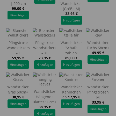
| 200 cm
Wandsticker
99,00
€
(Größe M)
33,95
€
Hinzufügen
Hinzufügen
Pfingstrose
Pfingstrose
Wandsticker
Wandsticker
Wandstickers
Wandstickers
‘Schafe
Fuchs 58cm+
49,95
€
– L
– XL
zählen’
59,95
€
73,95
€
89,00
€
Hinzufügen
Hinzufügen
Hinzufügen
Hinzufügen
Wandsticker
Wandsticker
Wandsticker
Wandsticker
Gras 50cm+
Kaninchen
Pfingstrosen
Hängende
38,95
€
ab
17,95
€
M
Blätter 50cm+
33,95
€
Hinzufügen
Hinzufügen
38,95
€
Hinzufügen
Hinzufügen