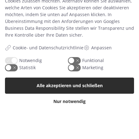
Cookies zulassen möchten. Alternativ können Sie auswählen,
Produkt
welche Arten von Cookies Sie akzeptieren oder deaktivieren
Retourenetikett
möchten, indem Sie unten auf Anpassen klicken. In
Übereinstimmung mit den Anforderungen von
Googles
Business Data Responsibility Site
stellen wir Transparenz und
Kategorien
Ihre Kontrolle über Ihre Daten sicher.
Babyalbum
Cookie- und Datenschutzrichtlinie
Anpassen
Poster
Notwendig
Funktional
Einladungen
Statistik
Marketing
Meilensteinkarten
Wandaufkleber
Alle akzeptieren und schließen
Nur notwendig
© Copyright 2021 | CVR nr. 40694455 | PRIK & STREG er en del af Mayemi
ApS | Design og udvikling af
bo-we.dk
Versand ab 4,99€ ∙
Kostenloser Versand ab 49,99€