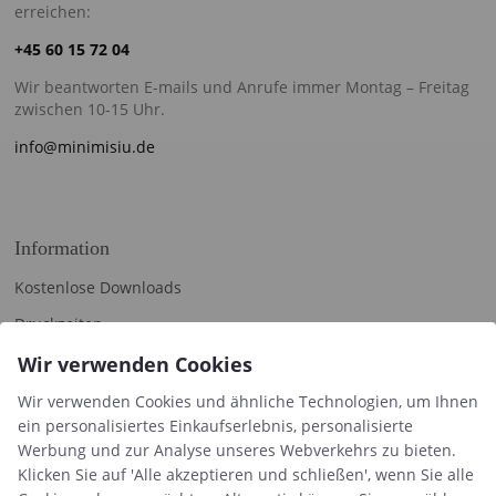
erreichen:
+45 60 15 72 04
Wir beantworten E-mails und Anrufe immer Montag – Freitag
zwischen 10-15 Uhr.
info@minimisiu.de
Information
Kostenlose Downloads
Druckzeiten
Handelsbedingungen & FAQ
Wir verwenden Cookies
Datenschutzrichtlinie
Wir verwenden Cookies und ähnliche Technologien, um Ihnen
ein personalisiertes Einkaufserlebnis, personalisierte
Über uns
Werbung und zur Analyse unseres Webverkehrs zu bieten.
Blog
Klicken Sie auf 'Alle akzeptieren und schließen', wenn Sie alle