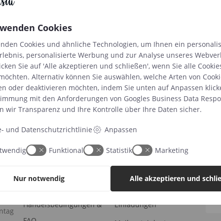
15,90
rwenden Cookies
nden Cookies und ähnliche Technologien, um Ihnen ein personalis
ruck |
rlebnis, personalisierte Werbung und zur Analyse unseres Webver
Zusätzliches Papier für Abdrücke
Stempelkissen
icken Sie auf 'Alle akzeptieren und schließen', wenn Sie alle Cookie
1,99
€
Hinzufügen
möchten. Alternativ können Sie auswählen, welche Arten von Cooki
3,99
€
en oder deaktivieren möchten, indem Sie unten auf Anpassen klick
timmung mit den Anforderungen von
Googles Business Data Respon
n wir Transparenz und Ihre Kontrolle über Ihre Daten sicher.
e- und Datenschutzrichtlinie
Anpassen
Information
Kategorien
Anm
twendig
Funktional
Statistik
Marketing
der
Die 
Kostenlose Downloads
Babyalbum
neue
Nur notwendig
Alle akzeptieren und schli
Druckzeiten
Poster
Ih
Handelsbedingungen &
Einladungen
ntag
FAQ