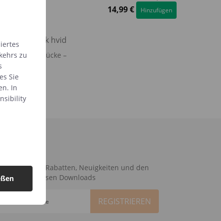
€
14,99
€
Hinzufügen
Hinzufügen
iertes
kehrs zu
 für Babyabdrücke –
weiß
s
es Sie
Hinzufügen
en. In
sibility
elden
Abkürzung zu Rabatten, Neuigkeiten und den
sten kostenlosen Downloads
eßen
re E-Mail Adresse