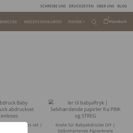
SCHREIBE UNS
DRUCKZEITEN
ÜBER UNS
BLOG
0
Warenkorb
ABDRÜCKE
MEILENSTEINKARTEN
POSTER
KINDERPOSTER
GEBURTSPOSTER
FINGERABDRUCKPOSTER
STEMPELKISSEN FÜR
FINGERABDRUCK
RAHMEN
y | Tintenloses set |
Knete für Babyabdrücke DIY |
DIY
Selbsthärtende Papierknete