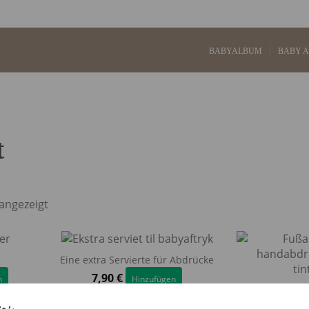
BABYALBUM
BABY 
t
 angezeigt
Eine extra Servierte für Abdrücke
7,90
€
n
Hinzufügen
Fußabdruck Bab