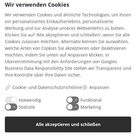
Wir verwenden Cookies
Hast du eine Frage?
Wir verwenden Cookies und ähnliche Technologien, um Ihnen
Sie können unseren Kundendienst unter folgender Nummer
ein personalisiertes Einkaufserlebnis, personalisierte
erreichen:
Werbung und zur Analyse unseres Webverkehrs zu bieten.
Klicken Sie auf 'Alle akzeptieren und schließen', wenn Sie alle
+45 60 15 72 04
Cookies zulassen möchten. Alternativ können Sie auswählen,
Wir beantworten E-mails und Anrufe immer Montag – Freitag
welche Arten von Cookies Sie akzeptieren oder deaktivieren
zwischen 10-15 Uhr.
möchten, indem Sie unten auf Anpassen klicken. In
Übereinstimmung mit den Anforderungen von
Googles
info@minimisiu.de
Business Data Responsibility Site
stellen wir Transparenz und
Ihre Kontrolle über Ihre Daten sicher.
Cookie- und Datenschutzrichtlinie
Anpassen
Information
Notwendig
Funktional
Kostenlose Downloads
Statistik
Marketing
Druckzeiten
Handelsbedingungen & FAQ
Datenschutzrichtlinie
Alle akzeptieren und schließen
Über uns