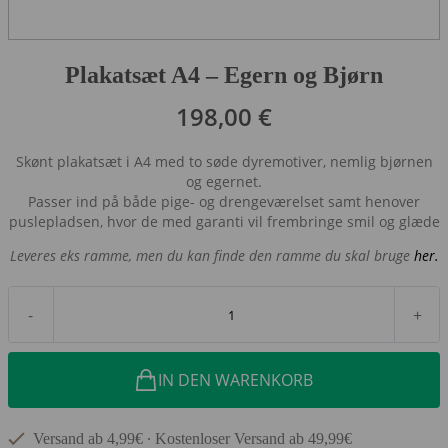
Plakatsæt A4 – Egern og Bjørn
198,00
€
Skønt plakatsæt i A4 med to søde dyremotiver, nemlig bjørnen
og egernet.
Passer ind på både pige- og drengeværelset samt henover
puslepladsen, hvor de med garanti vil frembringe smil og glæde
Leveres eks ramme, men du kan finde den ramme du skal bruge
her.
-
+
IN DEN WARENKORB
Versand ab 4,99€ ∙ Kostenloser Versand ab 49,99€