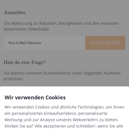
Anmelden
Die Abkürzung zu Rabatten, Neuigkeiten und den neuesten
kostenlosen Downloads
Ihre E-Mail Adresse
Hast du eine Frage?
Sie können unseren Kundendienst unter folgender Nummer
erreichen:
+45 60 15 72 04
Wir verwenden Cookies
Wir beantworten E-mails und Anrufe immer Montag – Freitag
zwischen 10-15 Uhr.
Wir verwenden Cookies und ähnliche Technologien, um Ihnen
ein personalisiertes Einkaufserlebnis, personalisierte
info@minimisiu.de
Werbung und zur Analyse unseres Webverkehrs zu bieten.
Klicken Sie auf 'Alle akzeptieren und schließen', wenn Sie alle