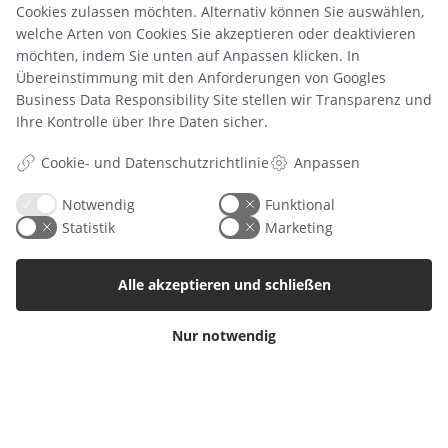
Cookies zulassen möchten. Alternativ können Sie auswählen,
welche Arten von Cookies Sie akzeptieren oder deaktivieren
Information
möchten, indem Sie unten auf Anpassen klicken. In
Kostenlose Downloads
Übereinstimmung mit den Anforderungen von
Googles
Druckzeiten
Business Data Responsibility Site
stellen wir Transparenz und
Handelsbedingungen & FAQ
Ihre Kontrolle über Ihre Daten sicher.
Datenschutzrichtlinie
Über uns
Cookie- und Datenschutzrichtlinie
Anpassen
Blog
Notwendig
Funktional
Produkt
Statistik
Marketing
Retourenetikett
Alle akzeptieren und schließen
Kategorien
Babyalbum
Nur notwendig
Poster
Einladungen
Meilensteinkarten
Wandaufkleber