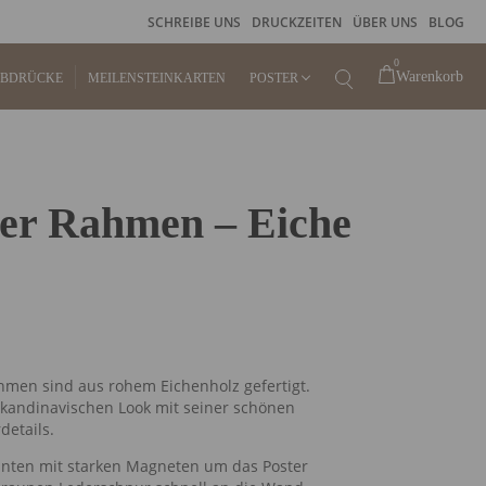
SCHREIBE UNS
DRUCKZEITEN
ÜBER UNS
BLOG
0
Warenkorb
ABDRÜCKE
MEILENSTEINKARTEN
POSTER
KINDERPOSTER
er Rahmen – Eiche
GEBURTSPOSTER
FINGERABDRUCKPOSTER
STEMPELKISSEN FÜR
FINGERABDRUCK
hmen sind aus rohem Eichenholz gefertigt.
 skandinavischen Look mit seiner schönen
RAHMEN
etails.
nten mit starken Magneten um das Poster