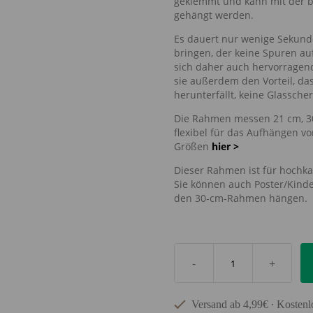
geklemmt und kann mit der b
gehängt werden.
Es dauert nur wenige Sekund
bringen, der keine Spuren au
sich daher auch hervorragend
sie außerdem den Vorteil, das
herunterfällt, keine Glassche
Die Rahmen messen 21 cm, 30
flexibel für das Aufhängen v
Größen
hier >
Dieser Rahmen ist für hochkan
Sie können auch Poster/Kind
den 30-cm-Rahmen hängen.
-
+
Versand ab 4,99€ ∙ Kostenl