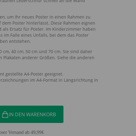
raunen Lederschnur schnell an die Wand
en, um Ihr neues Poster in einen Rahmen zu
f dem Poster hinterlässt. Diese Rahmen eignen
 als Ersatz für Poster. Im Kinderzimmer haben
s im Falle eines Unfalls, bei dem das Poster
rben entstehen.
 cm, 40 cm, 50 cm und 70 cm. Sie sind daher
on Plakaten anderer Größen. Siehe die anderen
t gestellte A4-Poster geeignet.
erzeichnungen im A4-Format in Längsrichtung in
IN DEN WARENKORB
oser Versand ab 49,99€