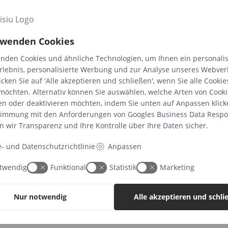
rwenden Cookies
e unsere
464
Bewertungen
nden Cookies und ähnliche Technologien, um Ihnen ein personalis
rlebnis, personalisierte Werbung und zur Analyse unseres Webver
icken Sie auf 'Alle akzeptieren und schließen', wenn Sie alle Cookie
möchten. Alternativ können Sie auswählen, welche Arten von Cooki
…
en oder deaktivieren möchten, indem Sie unten auf Anpassen klick
timmung mit den Anforderungen von
Googles Business Data Respon
n wir Transparenz und Ihre Kontrolle über Ihre Daten sicher.
e- und Datenschutzrichtlinie
Anpassen
Weltkarte für Kinder
ab
39,99
€
twendig
Funktional
Statistik
Marketing
Nur notwendig
Alle akzeptieren und schli