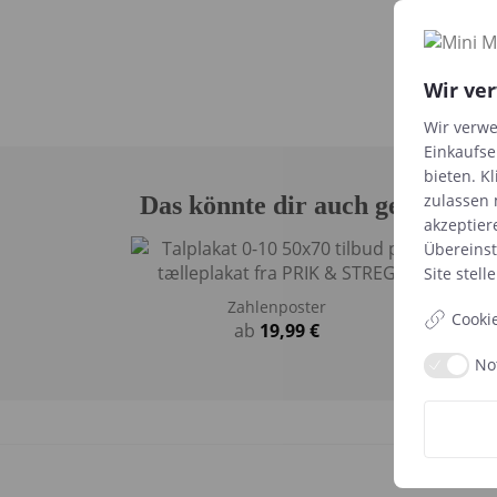
Wir ve
Sieh
Wir verwe
Einkaufse
bieten. Kl
zulassen 
Das könnte dir auch gefallen 
akzeptier
Übereins
Site
stelle
Zahlenposter
Cooki
ab
19,99
€
No