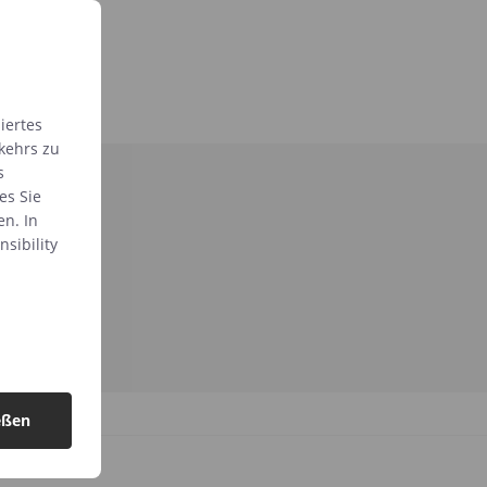
iertes
kehrs zu
s
es Sie
en. In
sibility
eßen