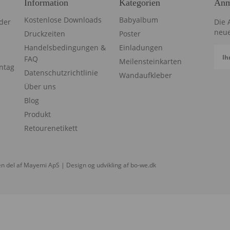
Information
Kategorien
Anm
Kostenlose Downloads
Babyalbum
der
Die 
neue
Druckzeiten
Poster
Handelsbedingungen &
Einladungen
Ih
FAQ
Meilensteinkarten
ntag
Datenschutzrichtlinie
Wandaufkleber
Über uns
Blog
Produkt
Retourenetikett
n del af Mayemi ApS | Design og udvikling af
bo-we.dk