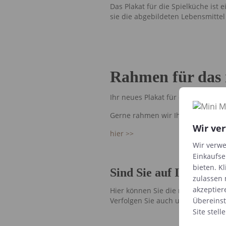
Das Plakat für die Spielküche ist
sie die abgebildeten Lebensmittel 
Rahmen für das 
Ihr neues Plakat für die Spielküc
Gerne rahmen wir Ihr neues Plaka
Wir ve
hier >>
Wir verwe
Einkaufse
bieten. Kl
Sind Sie auf Instagr
zulassen 
akzeptier
Hier können Sie die neuesten Des
Verfolgen Sie auch unser kreativ
Übereins
Site
stelle