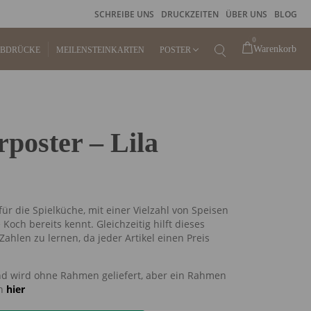
SCHREIBE UNS
DRUCKZEITEN
ÜBER UNS
BLOG
0
Warenkorb
ABDRÜCKE
MEILENSTEINKARTEN
POSTER
KINDERPOSTER
poster – Lila
GEBURTSPOSTER
FINGERABDRUCKPOSTER
r die Spielküche, mit einer Vielzahl von Speisen
STEMPELKISSEN FÜR
Koch bereits kennt. Gleichzeitig hilft dieses
FINGERABDRUCK
Zahlen zu lernen, da jeder Artikel einen Preis
RAHMEN
nd wird ohne Rahmen geliefert, aber ein Rahmen
en
hier