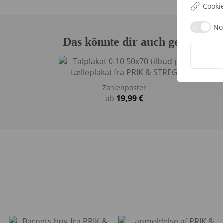
Cooki
No
Das könnte dir auch gefallen 
Zahlenposter
ab
19,99
€