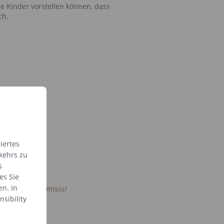
ie Kinder vorstellen können, dass
ch.
andardrahmen.
hmen an.
iertes
kehrs zu
s
es Sie
en. In
book.com/Minimisiu/
fficial
sibility