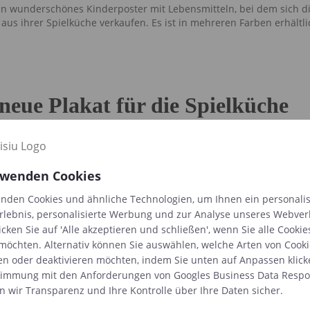
 ein wunderschönes Kinderposter mit Lebensmitteln, bei dem sich d
aus ihrer Spielküche verkaufen. Es ist in mehreren Farben erhältli
neue Plakat für die Spielküche
he wird ohne Rahmen geliefert, passt jedoch in handelsübliche St
t für Sie ein. Sehen Sie sich auch unsere Auswahl an schönen Ra
rwenden Cookies
nden Cookies und ähnliche Technologien, um Ihnen ein personalis
rlebnis, personalisierte Werbung und zur Analyse unseres Webver
icken Sie auf 'Alle akzeptieren und schließen', wenn Sie alle Cookie
am und Facebook? Wir auch!
möchten. Alternativ können Sie auswählen, welche Arten von Cooki
en oder deaktivieren möchten, indem Sie unten auf Anpassen klick
igns sehen und an tollen Giveaways teilnehmen:
https://www.face
es Universum auf Instagram:
timmung mit den Anforderungen von
https://www.instagram.com/minimisiu_o
Googles Business Data Respon
n wir Transparenz und Ihre Kontrolle über Ihre Daten sicher.