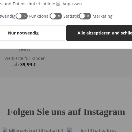
e- und Datenschutzrichtlinie
Anpassen
twendig
Funktional
Statistik
Marketing
…
Nur notwendig
Alle akzeptieren und schli
Weltkarte für Kinder
ab
39,99
€
Folgen Sie uns auf Instagram