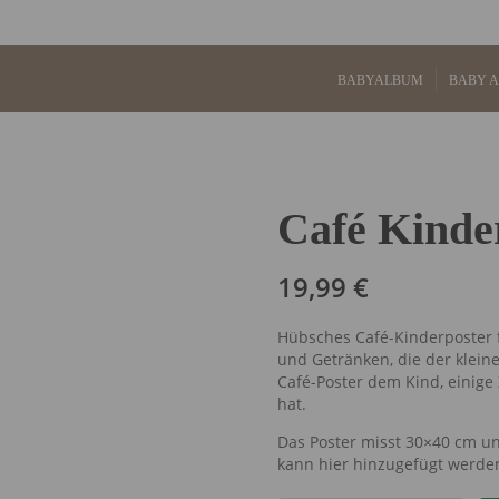
BABYALBUM
BABY 
Café Kinder
19,99
€
Hübsches Café-Kinderposter fü
und Getränken, die der kleine 
Café-Poster dem Kind, einige 
hat.
Das Poster misst 30×40 cm u
kann hier hinzugefügt werd