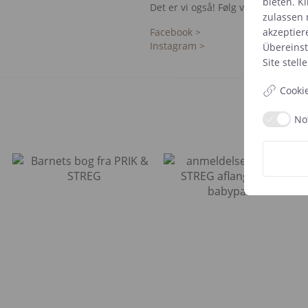
bieten. Kl
Det er vi også! Følg vores kreative
zulassen 
Facebook >
akzeptier
Instagram >
Übereins
Site
stelle
Cooki
No