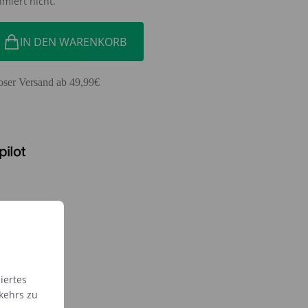
miert nicht.
IN DEN WARENKORB
oser Versand ab 49,99€
iertes
kehrs zu