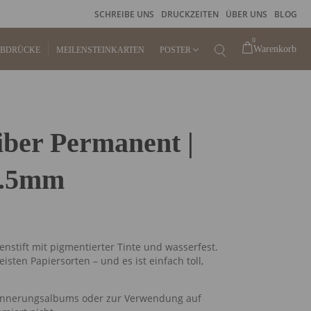
SCHREIBE UNS
DRUCKZEITEN
ÜBER UNS
BLOG
0
Warenkorb
ABDRÜCKE
MEILENSTEINKARTEN
POSTER
KINDERPOSTER
iber Permanent |
GEBURTSPOSTER
0.5mm
FINGERABDRUCKPOSTER
STEMPELKISSEN FÜR
FINGERABDRUCK
stift mit pigmentierter Tinte und wasserfest.
isten Papiersorten – und es ist einfach toll,
RAHMEN
rinnerungsalbums oder zur Verwendung auf