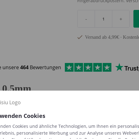
Fingerabdruckpostern. Versch
-
+
Versand ab 4,99€ ∙ Kostenl
e unsere
464
Bewertungen
 | 0.5mm
el: Pentel 0.5mm
med >
rwenden Cookies
ve navn på
fingertryksplakaterne med >
nden Cookies und ähnliche Technologien, um Ihnen ein personalis
 Instagram?
rlebnis, personalisierte Werbung und zur Analyse unseres Webver