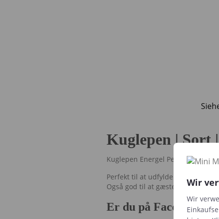
Sieh
Kuglepen | Sort
Kuglepen Energel Permanent Mod
Perfekt til at udfylde
Barnets Bog 
Wir ve
Også god til at gæsterne kan skri
Wir verwe
Er du på Facebook og
Einkaufse