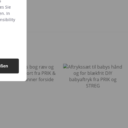
s
es Sie
en. In
sibility
eßen