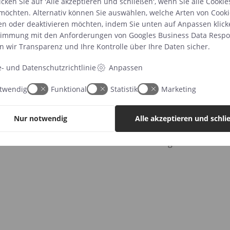
icken Sie auf 'Alle akzeptieren und schließen', wenn Sie alle Cookie
 univers her:
möchten. Alternativ können Sie auswählen, welche Arten von Cooki
en oder deaktivieren möchten, indem Sie unten auf Anpassen klick
timmung mit den Anforderungen von
Googles Business Data Respon
n wir Transparenz und Ihre Kontrolle über Ihre Daten sicher.
e- und Datenschutzrichtlinie
Anpassen
Folgen Sie uns auf Instagram
twendig
Funktional
Statistik
Marketing
Nur notwendig
Alle akzeptieren und schli