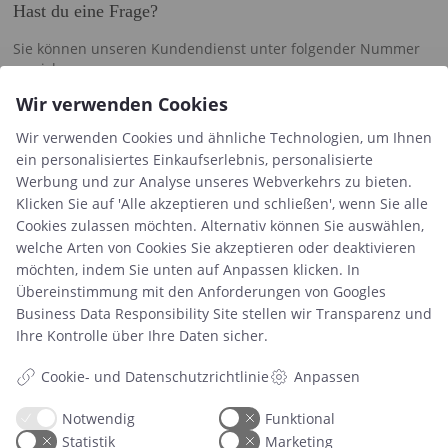
Hast du eine Frage?
Sie können unseren Kundendienst unter folgender Nummer
erreichen:
Wir verwenden Cookies
+45 60 15 72 04
Wir beantworten E-mails und Anrufe immer Montag – Freitag
Wir verwenden Cookies und ähnliche Technologien, um Ihnen
zwischen 10-15 Uhr.
ein personalisiertes Einkaufserlebnis, personalisierte
Werbung und zur Analyse unseres Webverkehrs zu bieten.
info@minimisiu.de
Klicken Sie auf 'Alle akzeptieren und schließen', wenn Sie alle
Cookies zulassen möchten. Alternativ können Sie auswählen,
welche Arten von Cookies Sie akzeptieren oder deaktivieren
möchten, indem Sie unten auf Anpassen klicken. In
Information
Übereinstimmung mit den Anforderungen von
Googles
Kostenlose Downloads
Business Data Responsibility Site
stellen wir Transparenz und
Druckzeiten
Ihre Kontrolle über Ihre Daten sicher.
Handelsbedingungen & FAQ
Cookie- und Datenschutzrichtlinie
Anpassen
Datenschutzrichtlinie
Über uns
Notwendig
Funktional
Blog
Statistik
Marketing