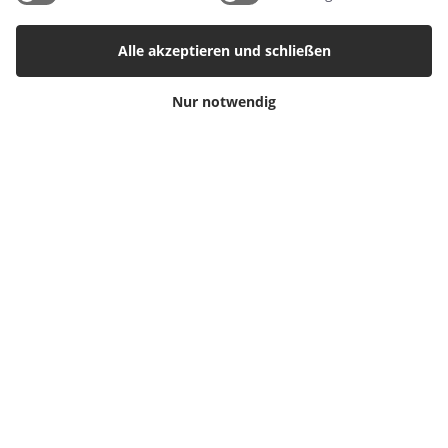
Produkt
Retourenetikett
Alle akzeptieren und schließen
Kategorien
Nur notwendig
Babyalbum
Poster
Einladungen
Meilensteinkarten
Wandaufkleber
© Copyright 2021 | CVR nr. 40694455 | PRIK & STREG er en del af Mayemi
ApS | Design og udvikling af
bo-we.dk
Versand ab 4,99€ ∙
Kostenloser Versand ab 49,99€
Cookie-Einstellungen
Ihr Warenkorb