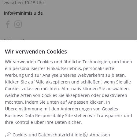
zwischen 10-15 Uhr.
info@minimisiu.de
Information
Kostenlose Downloads
Wir verwenden Cookies
Druckzeiten
Wir verwenden Cookies und ähnliche Technologien, um Ihnen
Handelsbedingungen & FAQ
ein personalisiertes Einkaufserlebnis, personalisierte
Datenschutzrichtlinie
Werbung und zur Analyse unseres Webverkehrs zu bieten.
Über uns
Klicken Sie auf 'Alle akzeptieren und schließen', wenn Sie alle
Blog
Cookies zulassen möchten. Alternativ können Sie auswählen,
Produkt
welche Arten von Cookies Sie akzeptieren oder deaktivieren
Retourenetikett
möchten, indem Sie unten auf Anpassen klicken. In
Übereinstimmung mit den Anforderungen von
Googles
Business Data Responsibility Site
stellen wir Transparenz und
Kategorien
Ihre Kontrolle über Ihre Daten sicher.
Babyalbum
Poster
Cookie- und Datenschutzrichtlinie
Anpassen