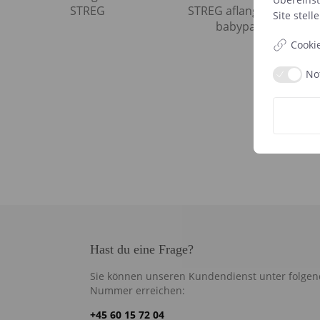
Site
stelle
Cooki
No
Hast du eine Frage?
Sie können unseren Kundendienst unter folgen
Nummer erreichen:
+45 60 15 72 04