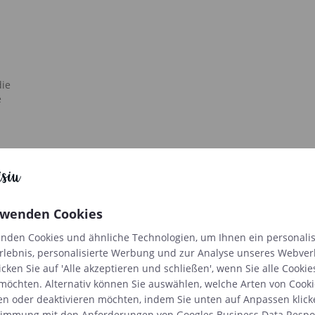
die
e
rwenden Cookies
nden Cookies und ähnliche Technologien, um Ihnen ein personalis
rlebnis, personalisierte Werbung und zur Analyse unseres Webver
Folgen Sie uns auf Instagram
icken Sie auf 'Alle akzeptieren und schließen', wenn Sie alle Cookie
möchten. Alternativ können Sie auswählen, welche Arten von Cooki
en oder deaktivieren möchten, indem Sie unten auf Anpassen klick
timmung mit den Anforderungen von
Googles Business Data Respon