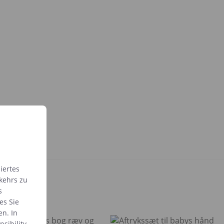
iertes
kehrs zu
s
es Sie
en. In
sibility