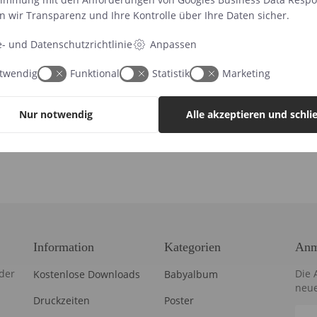
n wir Transparenz und Ihre Kontrolle über Ihre Daten sicher.
e- und Datenschutzrichtlinie
Anpassen
twendig
Funktional
Statistik
Marketing
Nur notwendig
Alle akzeptieren und schli
Information
Kategorien
Anm
der
Die 
Kostenlose Downloads
Babyalbum
neue
Druckzeiten
Poster