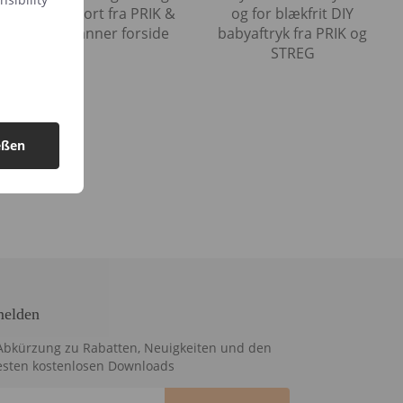
eßen
elden
Abkürzung zu Rabatten, Neuigkeiten und den
sten kostenlosen Downloads