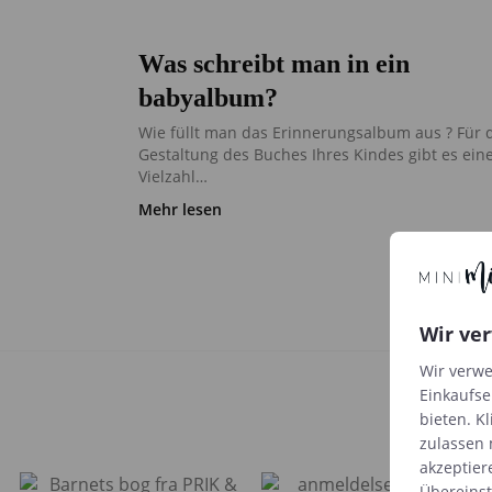
Was schreibt man in ein
babyalbum?
Wie füllt man das Erinnerungsalbum aus ? Für 
Gestaltung des Buches Ihres Kindes gibt es ein
Vielzahl…
Mehr lesen
Wir ve
Wir verwe
Einkaufse
bieten. Kl
zulassen 
akzeptier
Übereins