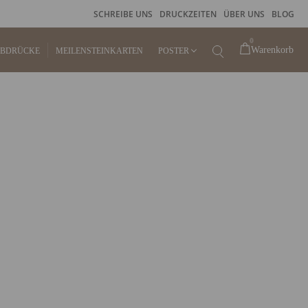
SCHREIBE UNS
DRUCKZEITEN
ÜBER UNS
BLOG
0
Warenkorb
ABDRÜCKE
MEILENSTEINKARTEN
POSTER
KINDERPOSTER
GEBURTSPOSTER
FINGERABDRUCKPOSTER
STEMPELKISSEN FÜR
FINGERABDRUCK
RAHMEN