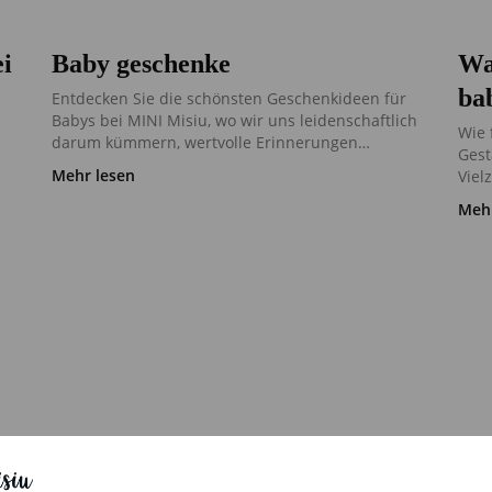
i
Baby geschenke
Wa
ba
Entdecken Sie die schönsten Geschenkideen für
Babys bei MINI Misiu, wo wir uns leidenschaftlich
Wie 
darum kümmern, wertvolle Erinnerungen…
Gest
Mehr lesen
Viel
Mehr