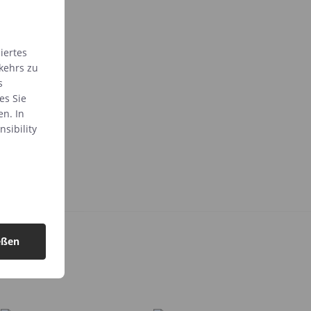
iertes
kehrs zu
s
es Sie
en. In
sibility
eßen