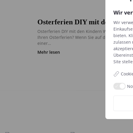
Wir ve
Osterferien DIY mit den Kinde
Wir verwe
Einkaufse
Osterferien DIY mit den Kindern Was machen Si
bieten. Kl
Ihren Osterferien? Wenn Sie auf der Suche nac
zulassen 
einer…
akzeptier
Mehr lesen
Übereins
Site
stelle
Cooki
No