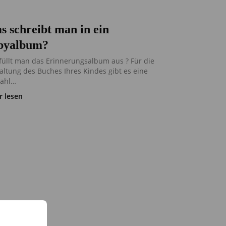
s schreibt man in ein
byalbum?
füllt man das Erinnerungsalbum aus ? Für die
altung des Buches Ihres Kindes gibt es eine
zahl…
 lesen