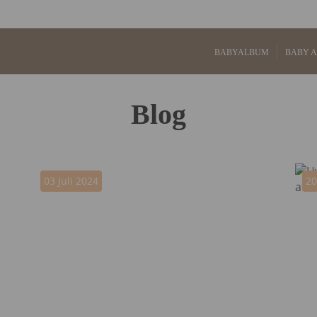
BABYALBUM
BABY 
Blog
03 Juli 2024
20