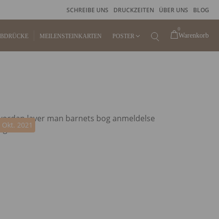
SCHREIBE UNS
DRUCKZEITEN
ÜBER UNS
BLOG
0
Warenkorb
ABDRÜCKE
MEILENSTEINKARTEN
POSTER
KINDERPOSTER
GEBURTSPOSTER
 Okt. 2021
FINGERABDRUCKPOSTER
STEMPELKISSEN FÜR
FINGERABDRUCK
RAHMEN